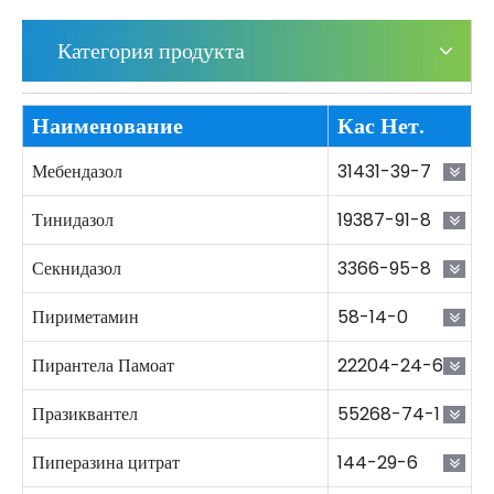
Категория продукта
Наименование
Кас Нет.
Мебендазол
31431-39-7
Тинидазол
19387-91-8
Секнидазол
3366-95-8
Пириметамин
58-14-0
Пирантела Памоат
22204-24-6
Празиквантел
55268-74-1
Пиперазина цитрат
144-29-6