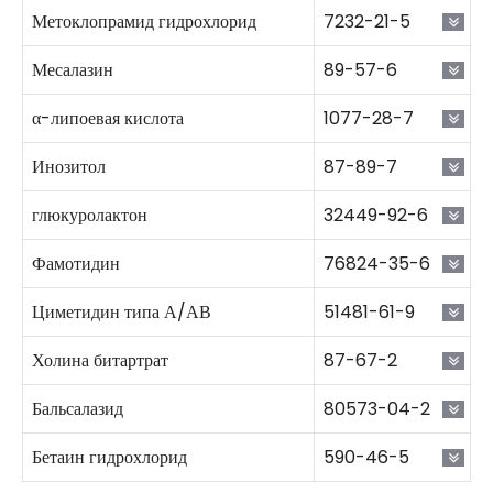
Метоклопрамид гидрохлорид
7232-21-5
Месалазин
89-57-6
α-липоевая кислота
1077-28-7
Инозитол
87-89-7
глюкуролактон
32449-92-6
Фамотидин
76824-35-6
Циметидин типа А/АВ
51481-61-9
Холина битартрат
87-67-2
Бальсалазид
80573-04-2
Бетаин гидрохлорид
590-46-5