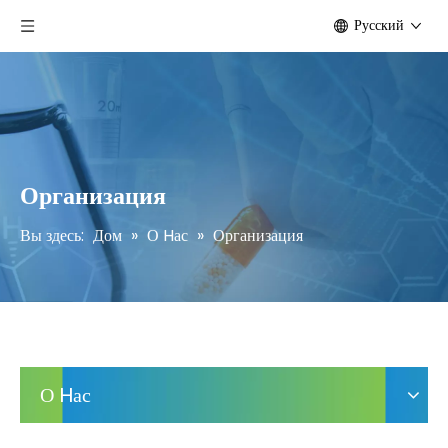
Pусский
Организация
Вы здесь:
Дом
»
О Hас
»
Организация
О Hас