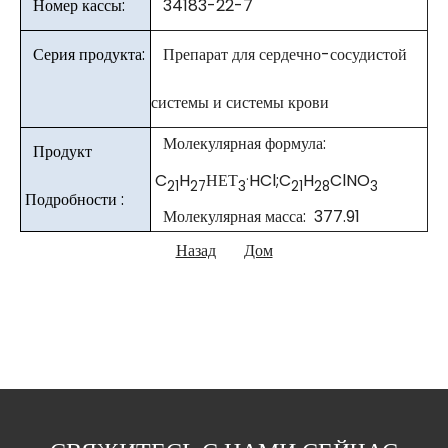
Номер кассы:
34183-22-7
Серия продукта:
Препарат для сердечно-сосудистой
системы и системы крови
Молекулярная формула:
Продукт
.
C
H
НЕТ
HCl;C
H
ClNO
21
27
3
21
28
3
Подробности :
Молекулярная масса: 377.91
Назад
Дом