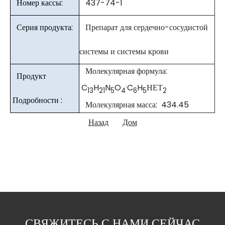
Номер кассы:
437-74-1
Серия продукта:
Препарат для сердечно-сосудистой
системы и системы крови
Молекулярная формула:
Продукт
.
C
H
N
O
C
H
НЕТ
13
21
5
4
6
5
2
Подробности :
Молекулярная масса: 434.45
Назад
Дом
СВЯЖИТЕСЬ С НАМИ СЕЙЧАС