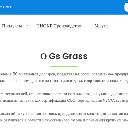
ch.com
Продукты
НИОКР Производство
Услуга
О Gs Grass
талом в 50 миллионов долларов, представляет собой современное предпр
кция в основном делится на газоны для отдыха, спортивные газоны, ла
я технологией, сервис повышается за счет качества, репутация достигает
 испытаний, таких как сертификация CEC, сертификация NSCC, серти
ехнологий искусственного газона, придерживается концепции развития н
 результатов в области искусственного газона и признания крупных м