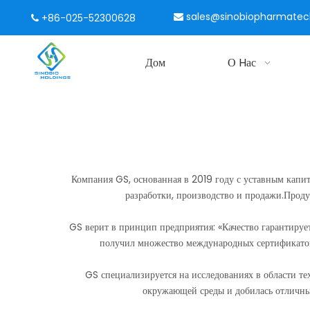
sales@sinobiopharmate
+86-025-52300628


Дом
О Hас
Компания GS, основанная в 2019 году с уставным капи
разработки, производство и продажи.Проду
GS верит в принцип предприятия: «Качество гарантируетс
получил множество международных сертификатов
GS специализируется на исследованиях в области т
окружающей среды и добилась отличных